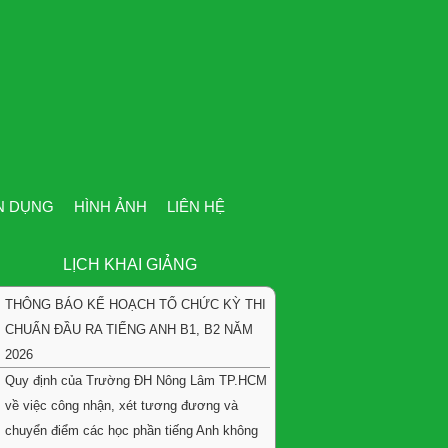
N DỤNG
HÌNH ẢNH
LIÊN HỆ
LỊCH KHAI GIẢNG
THÔNG BÁO KẾ HOẠCH TỔ CHỨC KỲ THI
CHUẨN ĐẦU RA TIẾNG ANH B1, B2 NĂM
2026
Quy định của Trường ĐH Nông Lâm TP.HCM
về việc công nhận, xét tương đương và
chuyển điểm các học phần tiếng Anh không