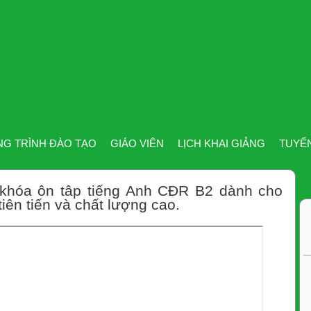
G TRÌNH ĐÀO TẠO
GIÁO VIÊN
LỊCH KHAI GIẢNG
TUYỂ
 khóa ôn tâp tiếng Anh CĐR B2 dành cho
tiên tiến và chất lượng cao.