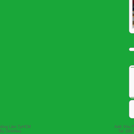
 Đại Học Nông Lâm TpHCM Add: Khu Phố 6, P. Li
 Design By DinhHieu Tel: (08) 3896 0109 - 