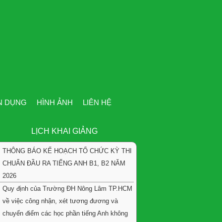
N DỤNG
HÌNH ẢNH
LIÊN HỆ
LỊCH KHAI GIẢNG
THÔNG BÁO KẾ HOẠCH TỔ CHỨC KỲ THI
CHUẨN ĐẦU RA TIẾNG ANH B1, B2 NĂM
2026
Quy định của Trường ĐH Nông Lâm TP.HCM
về việc công nhận, xét tương đương và
chuyển điểm các học phần tiếng Anh không