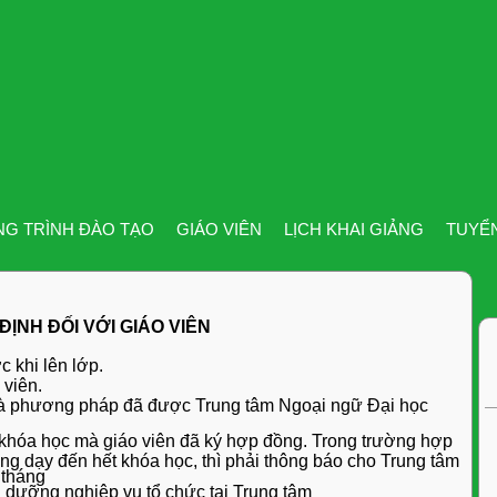
G TRÌNH ĐÀO TẠO
GIÁO VIÊN
LỊCH KHAI GIẢNG
TUYỂ
ĐỊNH ĐỐI VỚI GIÁO VIÊN
c khi lên lớp.
 viên.
và phương pháp đã được Trung tâm Ngoại ngữ Đại học
khóa học mà giáo viên đã ký hợp đồng. Trong trường hợp
iảng dạy đến hết khóa học, thì phải thông báo cho Trung tâm
 tháng
 dưỡng nghiệp vụ tổ chức tại Trung tâm