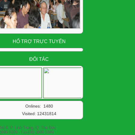
HỔ TRỢ TRỰC TUYẾN
ĐỐI TÁC
Onlines: 1480
Visited:
12431814
nh Trung, Q. Thủ Đức
Fax(08) 3896 3349