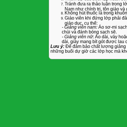
Tránh đưa ra thảo luận trong l
Nam như chính trị, tôn giáo và g
Không hút thuốc lá trong khuôn
Giáo viên khi đứng lớp phải đ
giáo dục, cụ thể:
- Giảng viên nam:
Áo sơ-mi sạch 
chùi và đánh bóng sạch sẽ.
- Giảng viên nữ
: Áo dài, váy ho
dài, giày mang bít gót được lau
Lưu ý:
Để đảm bảo chất lượng giảng d
những buổi dự giờ các lớp học mà kh