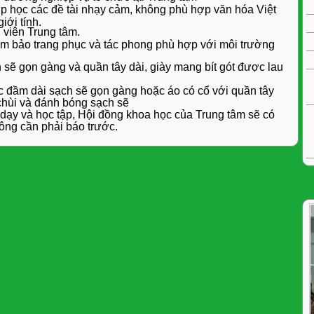
ớp học các đề tài nhạy cảm, không phù hợp văn hóa Việt
iới tính.
 viên Trung tâm.
ảm bảo trang phục và tác phong phù hợp với môi trường
sẽ gọn gàng và quần tây dài, giày mang bít gót được lau
ặc đầm dài sạch sẽ gọn gàng hoặc áo có cổ với quần tây
 chùi và đánh bóng sạch sẽ
ạy và học tập, Hội đồng khoa học của Trung tâm sẽ có
ông cần phải báo trước.